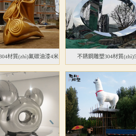
04材質(zhì)氟碳油漆4米
不銹鋼雕塑304材質(zhì)