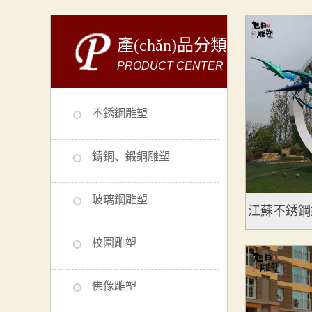
產(chǎn)品分類
PRODUCT CENTER
不銹鋼雕塑
鑄銅、鍛銅雕塑
玻璃鋼雕塑
江蘇不銹鋼
校園雕塑
佛像雕塑