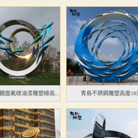
鏡面氟碳油漆雕塑總高...
青島不銹鋼雕塑高度18