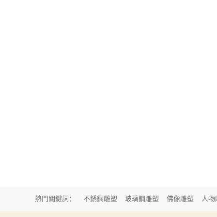
熱門關鍵詞：
不銹鋼雕塑
玻璃鋼雕塑
佛像雕塑
人物