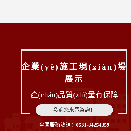
企業(yè)施工現(xiàn)場
展示
產(chǎn)品質(zhì)量有保障
歡迎您來電咨詢！
全國服務熱線：
0531-84254359