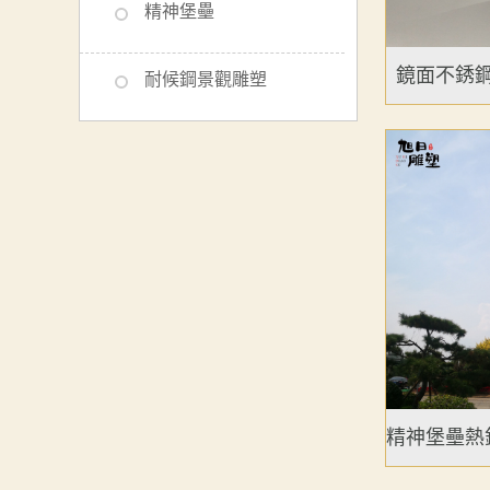
精神堡壘
鏡面不銹鋼雕
耐候鋼景觀雕塑
精神堡壘熱鍍