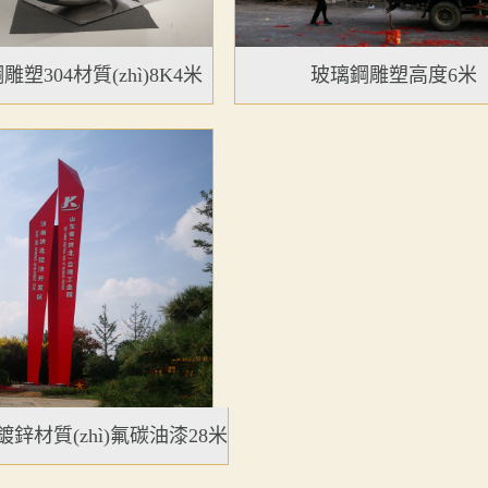
塑304材質(zhì)8K4米
玻璃鋼雕塑高度6米
鋅材質(zhì)氟碳油漆28米