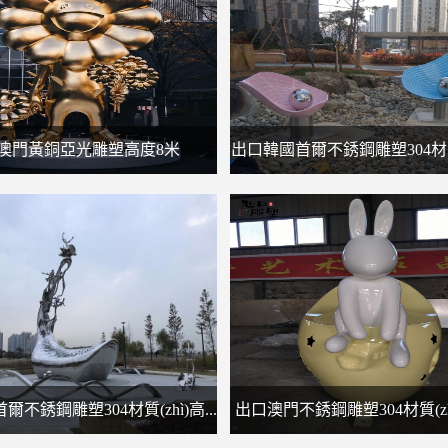
澳門黃銅亞光雕塑高度8米
出口韓國首爾不銹鋼雕塑304材質(z
不銹鋼雕塑304材質(zhì)高...
出口澳門不銹鋼雕塑304材質(zhì