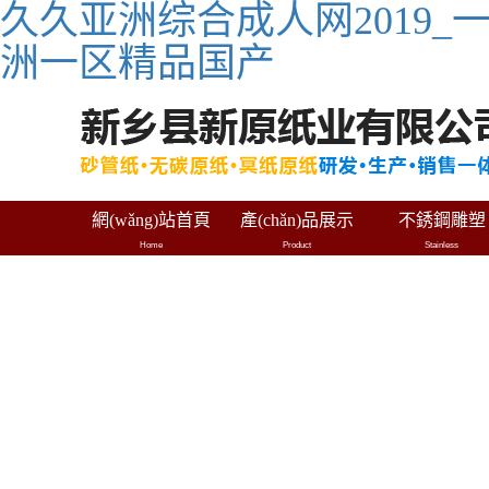
久久亚洲综合成人网2019_
洲一区精品国产
網(wǎng)站首頁
產(chǎn)品展示
不銹鋼雕塑
Home
Product
Stainless