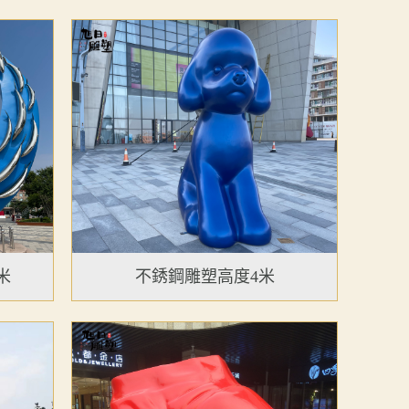
米
不銹鋼雕塑高度4米