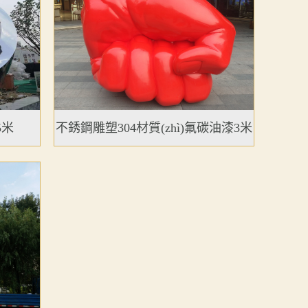
5米
不銹鋼雕塑304材質(zhì)氟碳油漆3米