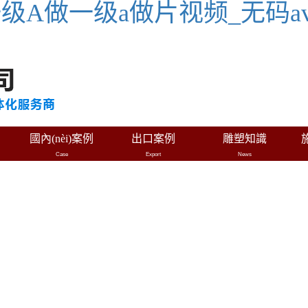
一级A做一级a做片视频_无码
國內(nèi)案例
出口案例
雕塑知識
Case
Export
News