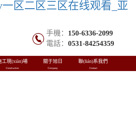
av一区二区三区在线观看_亚
手機：
150-6336-2099
電話：
0531-84254359
施工現(xiàn)場
關于旭日
聯(lián)系我們
Construction
Company
Contact