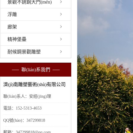
景觀不銹鋼大門(mén)
浮雕
廊架
精神堡壘
耐候鋼景觀雕塑
聯(lián)系我們
濟(jì)南雕塑藝術(shù)有限公司
聯(lián)系人：安經(jīng)理
電話：152-5313-4653
QQ號(hào)：347299818
郵箱：347299818@qq.com